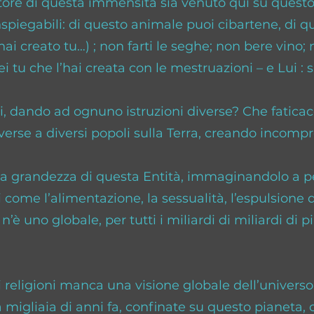
tore di questa immensità sia venuto qui su quest
 inspiegabili: di questo animale puoi cibartene, di q
i creato tu…) ; non farti le seghe; non bere vino
tu che l’hai creata con le mestruazioni – e Lui : s
neti, dando ad ognuno istruzioni diverse? Che faticac
erse a diversi popoli sulla Terra, creando incompr
 grandezza di questa Entità, immaginandolo a perd
i come l’alimentazione, la sessualità, l’espulsione d
’è uno globale, per tutti i miliardi di miliardi di pi
li religioni manca una visione globale dell’universo
 migliaia di anni fa, confinate su questo pianeta, 