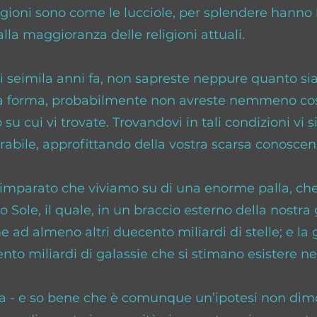
gioni sono come le lucciole, per splendere hanno
alla maggioranza delle religioni attuali.
di seimila anni fa, non sapreste neppure quanto sia
la forma, probabilmente non avreste nemmeno cos
o su cui vi trovate. Trovandovi in tali condizioni v
trabile, approfittando della vostra scarsa conoscen
mparato che viviamo su di una enorme palla, che
ro Sole, il quale, in un braccio esterno della nostra 
 ad almeno altri duecento miliardi di stelle; e la g
to miliardi di galassie che si stimano esistere nel
 - e so bene che è comunque un’ipotesi non dimo