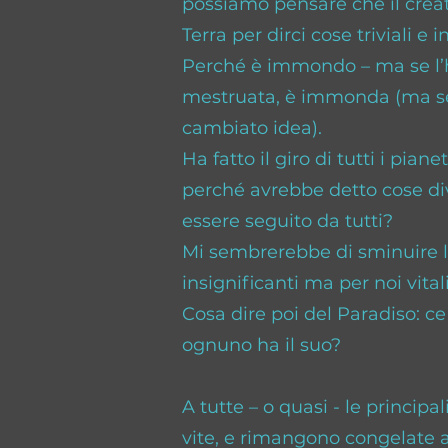
possiamo pensare che il crea
Terra per dirci cose triviali e
Perché è immondo – ma se l’ha
mestruata, è immonda (ma sei 
cambiato idea).
Ha fatto il giro di tutti i pia
perché avrebbe detto cose div
essere seguito da tutti?
Mi sembrerebbe di sminuire la
insignificanti ma per noi vital
Cosa dire poi del Paradiso: ce n
ognuno ha il suo?
A tutte – o quasi - le principa
vite, e rimangono congelate a