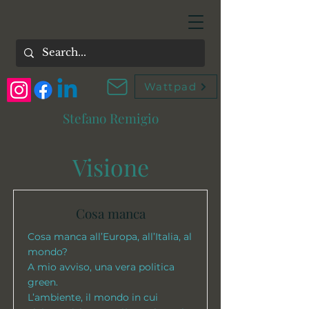
Wattpad
Stefano Remigio
Visione
Cosa manca
Cosa manca all’Europa, all’Italia, al
mondo?
A mio avviso, una vera politica
green.
L’ambiente, il mondo in cui