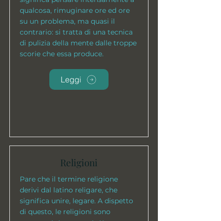
qualcosa, rimuginare ore ed ore
su un problema, ma quasi il
contrario: si tratta di una tecnica
di pulizia della mente dalle troppe
scorie che essa produce.
Leggi
Religioni
Pare che il termine religione
derivi dal latino religare, che
significa unire, legare. A dispetto
di questo, le religioni sono