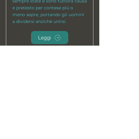
sempre state e sono tuttora causa
e pretesto per contese più o
meno aspre, portando gli uomini
a dividersi anziché unirsi.
Leggi
Creare bellezza
La ricerca della bellezza è stata da
sempre una costante nella vita
della specie umana; la produzione
artistica ha preso piede molto